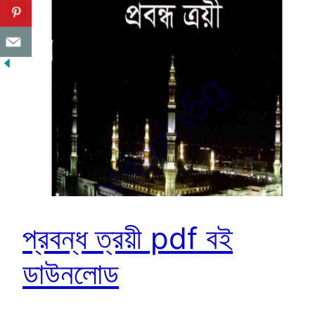
প্রবন্ধ ত্রয়ী pdf বই
ডাউনলোড