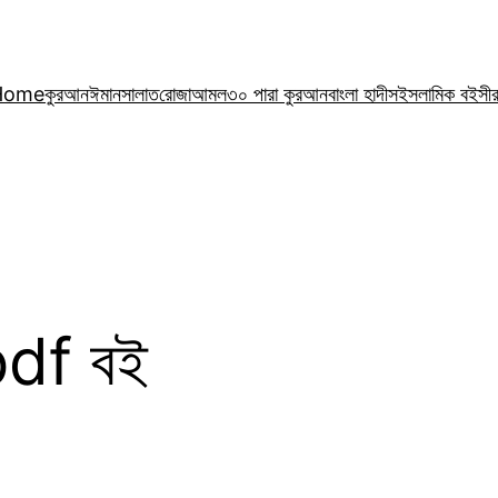
Home
কুরআন
ঈমান
সালাত
রোজা
আমল
৩০ পারা কুরআন
বাংলা হাদীস
ইসলামিক বই
সী
 pdf বই