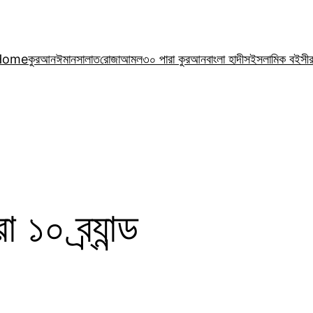
Home
কুরআন
ঈমান
সালাত
রোজা
আমল
৩০ পারা কুরআন
বাংলা হাদীস
ইসলামিক বই
সী
 ১০ ব্র্যান্ড