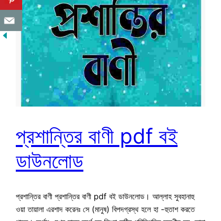
প্রশান্তির বাণী pdf বই
ডাউনলোড
প্রশান্তির বাণী প্রশান্তির বাণী pdf বই ডাউনলোড। আল্লাহ সুবহানাহু
ওয়া তায়ালা এরশাদ করেনঃ সে (মানুষ) বিপদগ্রস্থ হলে হা -হুতাশ করতে