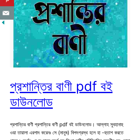
প্রশান্তির বাণী pdf বই
ডাউনলোড
প্রশান্তির বাণী প্রশান্তির বাণী pdf বই ডাউনলোড। আল্লাহ সুবহানাহু
ওয়া তায়ালা এরশাদ করেনঃ সে (মানুষ) বিপদগ্রস্থ হলে হা -হুতাশ করতে