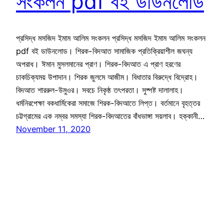
সংকলন pdf বই ডাউনলোড
প্রসিদ্ধ মসজিদ ইমাম আলিম সংকলন প্রসিদ্ধ মসজিদ ইমাম আলিম সংকলন
pdf বই ডাউনলোড। শিরক-বিদআত সামাজিক প্রতিক্রিয়াশীল জঘন্য
অপরাধ। ঈমান মুসলমানের প্রাণ। শিরক-বিদআত এ প্রাণ হরণের
চাকচিক্যময় উপাদান। শিরক জুলমে আজীম। বিধাতার বিরুদ্ধে বিদ্রোহ।
বিদআত শাররুল-উমুওর। সবচে নিকৃষ্ঠ তৎপরতা। সুষ্পষ্ট দালালাহ।
ধর্মনিরপেক্ষা বকধার্মিকেরা সমাজে শিরক-বিদআতে লিপ্ত। বর্তমানে বৃহত্তর
চট্টগ্রামের এক নম্বর সমস্যা শিরক-বিদআতের বাঁধভাঙ্গা সয়লাব। হক্কানী…
November 11, 2020