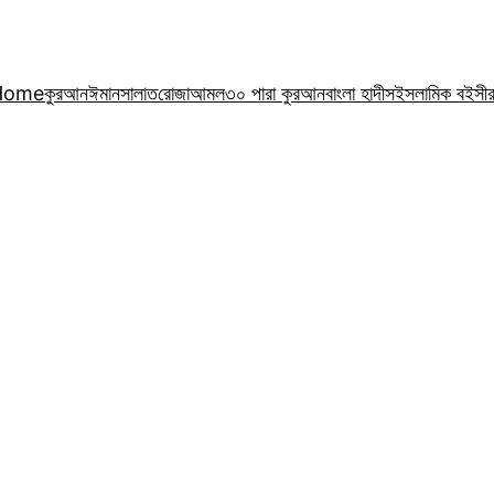
Home
কুরআন
ঈমান
সালাত
রোজা
আমল
৩০ পারা কুরআন
বাংলা হাদীস
ইসলামিক বই
সী