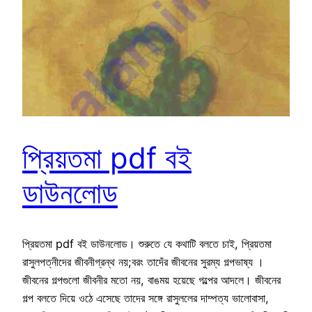
প্রিয়তমা pdf বই
ডাউনলোড
প্রিয়তমা pdf বই ডাউনলোড। শুরুতে যে কথাটি বলতে চাই, প্রিয়তমা
রাসুলপত্নীদের জীবনীগ্রন্থ নয়;বরং তাদেঁর জীবনের সুরম্য গল্পভাষ্য ।
জীবনের গল্পগুলো জীবনীর মতো নয়, বাঙময় হয়েছে গল্পের আদলে। জীবনের
গল্প বলতে দিয়ে ওঠে এসেছে তাদের সঙ্গে রাসুললের দাম্পত্য ভালোবাসা,