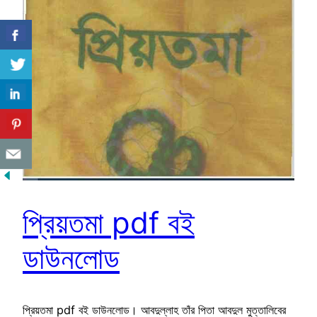
প্রিয়তমা pdf বই
ডাউনলোড
প্রিয়তমা pdf বই ডাউনলোড। আবদুল্লাহ তাঁর পিতা আবদুল মুত্তালিবের