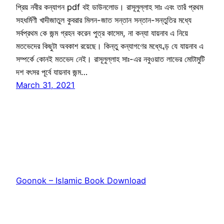
প্রিয় নবীর কন্যাগন pdf বই ডাউনলোড। রাসূলুল্লাহ সাঃ এবং তারঁ প্রথম
সহধর্মিণী খাদীজাতুল কুবরার মিলন-জাত সন্তান সন্তান-সন্তুতির মধ্যে
সর্বপ্রথম কে জন্ম গ্রহন করেন পুত্র কাসেম, না কন্যা যায়নাব এ নিয়ে
মতভেদের কিছুটা অবকাশ রয়েছে। কিন্তু কন্যাগণের মধ্যে ব্ড় যে যায়নাব এ
সম্পর্কে কোনই মতভেদ নেই। রাসূলুল্লাহ সাঃ-এর নবুওয়াত লাভের মোটামুটি
দশ বৎসর পূর্বে যায়নাব জন্ম…
March 31, 2021
Goonok – Islamic Book Download
Proudly powered by
WordPress