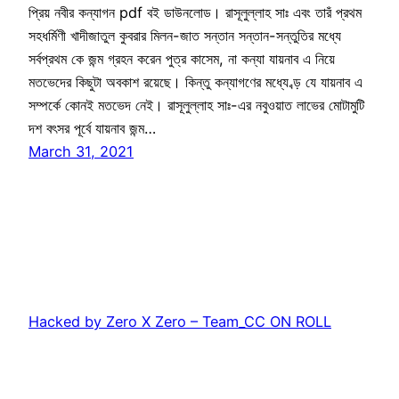
প্রিয় নবীর কন্যাগন pdf বই ডাউনলোড। রাসূলুল্লাহ সাঃ এবং তারঁ প্রথম
সহধর্মিণী খাদীজাতুল কুবরার মিলন-জাত সন্তান সন্তান-সন্তুতির মধ্যে
সর্বপ্রথম কে জন্ম গ্রহন করেন পুত্র কাসেম, না কন্যা যায়নাব এ নিয়ে
মতভেদের কিছুটা অবকাশ রয়েছে। কিন্তু কন্যাগণের মধ্যে ব্ড় যে যায়নাব এ
সম্পর্কে কোনই মতভেদ নেই। রাসূলুল্লাহ সাঃ-এর নবুওয়াত লাভের মোটামুটি
দশ বৎসর পূর্বে যায়নাব জন্ম…
March 31, 2021
Hacked by Zero X Zero – Team_CC ON ROLL
Proudly powered by
WordPress