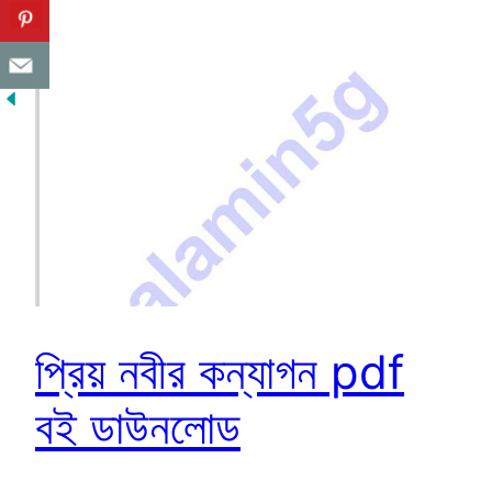
প্রিয় নবীর কন্যাগন pdf
বই ডাউনলোড