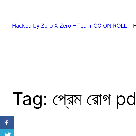
Skip
to
content
Hacked by Zero X Zero – Team_CC ON ROLL
Tag:
প্রেম রোগ p