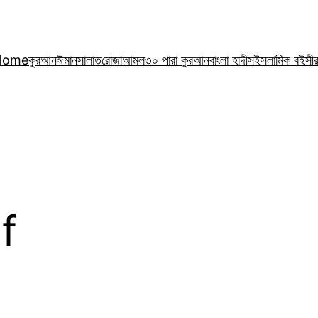
Home
কুরআন
ঈমান
সালাত
রোজা
আমল
৩০ পারা কুরআন
বাংলা হাদীস
ইসলামিক বই
সী
df