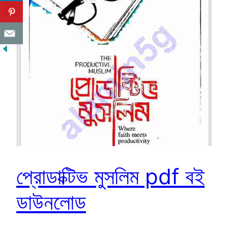
প্রোডাক্টিভ মুসলিম pdf বই
ডাউনলোড