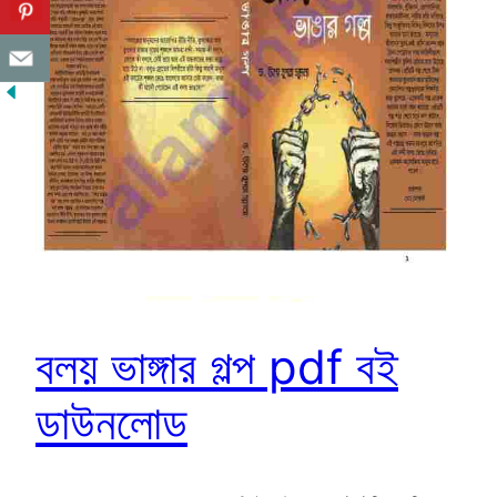
বলয় ভাঙ্গার গল্প pdf বই
ডাউনলোড