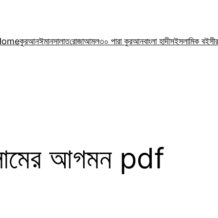
Home
কুরআন
ঈমান
সালাত
রোজা
আমল
৩০ পারা কুরআন
বাংলা হাদীস
ইসলামিক বই
সী
সলামের আগমন pdf