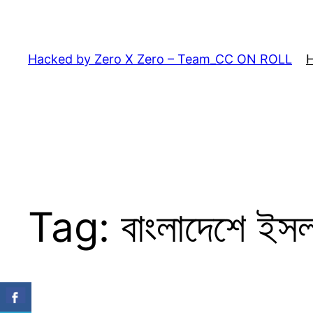
Skip
to
content
Hacked by Zero X Zero – Team_CC ON ROLL
Tag:
বাংলাদেশে ই