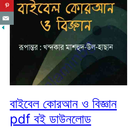
বাইবেল কোরআন ও বিজ্ঞান
pdf বই ডাউনলোড