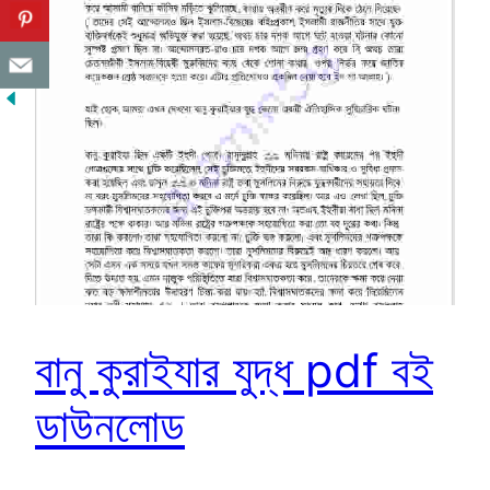
বানু কুরাইযার যুদ্ধ pdf বই
ডাউনলোড