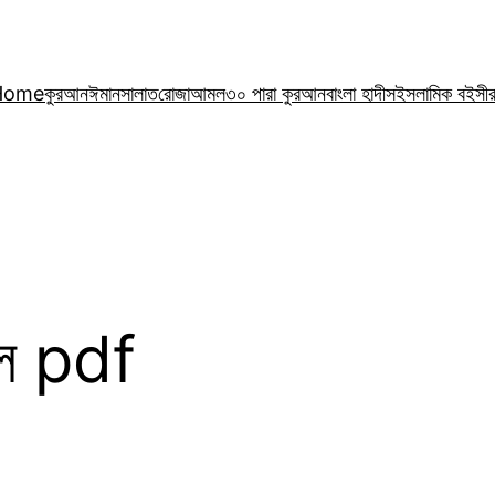
Home
কুরআন
ঈমান
সালাত
রোজা
আমল
৩০ পারা কুরআন
বাংলা হাদীস
ইসলামিক বই
সী
ঙ্গল pdf