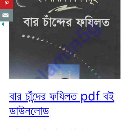
বার চাঁন্দের ফযিলত pdf বই
ডাউনলোড