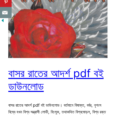
বাসর রাতের আদর্শ pdf বই
ডাউনলোড
বাসর রাতের আদর্শ pdf বই ডাউনলোড। বর্তমানে বিষাক্ত, বর্বর, নৃশংস
বিম্বে যখন বিশ্ব সন্ত্রাসী লোভী, হিংসুক, তথাকথিত বিশ্বমোড়ল, বিশ্ব রক্ত