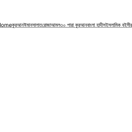
Home
কুরআন
ঈমান
সালাত
রোজা
আমল
৩০ পারা কুরআন
বাংলা হাদীস
ইসলামিক বই
সী