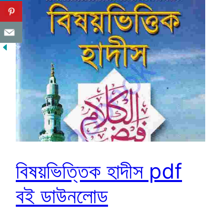
বিষয়ভিত্তিক হাদীস pdf
বই ডাউনলোড