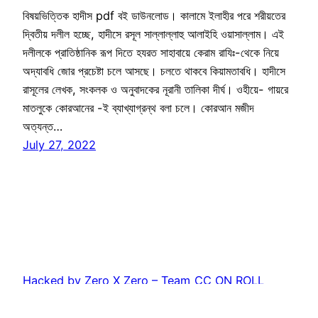
বিষয়ভিত্তিক হাদীস pdf বই ডাউনলোড। কালামে ইলাহীর পরে শরীয়তের
দ্বিতীয় দলীল হচ্ছে, হাদীসে রসূল সাল্লাল্লাহু আলাইহি ওয়াসাল্লাম। এই
দলীলকে প্রাতিষ্ঠানিক রূপ দিতে হযরত সাহাবায়ে কেরাম রাযিঃ-থেকে নিয়ে
অদ্যাবধি জোর প্রচেষ্টা চলে আসছে। চলতে থাকবে কিয়ামতাবধি। হাদীসে
রাসূলের লেখক, সংকলক ও অনুবাদকের নূরানী তালিকা দীর্ঘ। ওহীয়ে- গায়রে
মাতলুকে কোরআনের -ই ব্যাখ্যাগ্রন্থ বলা চলে। কোরআন মজীদ
অত্যন্ত…
July 27, 2022
Hacked by Zero X Zero – Team_CC ON ROLL