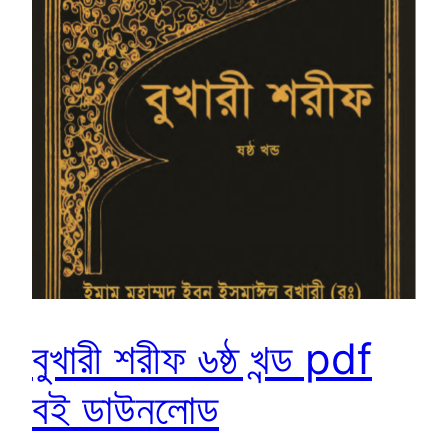
বুখারী শরীফ ৬ষ্ঠ খন্ড pdf
বই ডাউনলোড