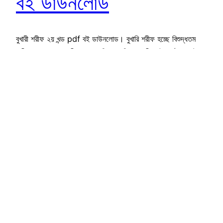
বই ডাউনলোড
বুখারী শরীফ ২য় খন্ড pdf বই ডাউনলোড। বুখারি শরীফ হচ্ছে বিশুদ্ধতম
হাদীস সংকলন। মহানবী সাঃ এর পবিত্র মুখনিঃসৃত বাণী, তাঁর কর্ম এবং মৌন
সমর্থন ও অনুমোদন হচ্ছে হাদীস বা সুন্নাহ। পবিত্র কুরআনের ব্যাখ্যা এবং
শরীয়তের বিভিন্ন হুকুম-আহকাম ও দিকনির্দেশনার জন্য সুন্নাহ হচ্ছে দ্বিতীয়
উৎস। প্রকৃতপক্ষে পবিত্র কুরআন ও হাদীস উভয়ই ওহী দ্বারা প্রাপ্ত।
কুরআন হচ্ছে…
February 25, 2020