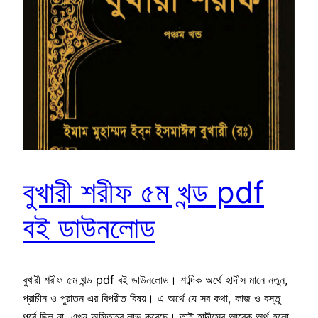
বুখারী শরীফ ৫ম খন্ড pdf
বই ডাউনলোড
বুখারী শরীফ ৫ম খন্ড pdf বই ডাউনলোড। শাব্দিক অর্থে হাদীস মানে নতুন,
প্রাচীন ও পুরাতন এর বিপরীত বিষয়। এ অর্থে যে সব কথা, কাজ ও বস্তু
পূর্বে ছিল না, এখন অস্তিত্ব লাভ করেছে। তাই হাদীসের আরেক অর্থ হলো