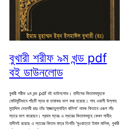
বুখারী শরীফ ৯ম খন্ড pdf
বই ডাউনলোড
বুখারী শরীফ ৯ম খন্ড pdf বই ডাউনলোড। হাদীসের কিতাবসমূহকে
মোটামুটিভাবে পাঁচটি স্তর বা তাবাকয় ভাগ করা হয়েছে। শাহ ওয়ালী উল্লাহ
মুহাদ্দিস দেহলবী রহঃ তাঁর ‘হুজ্জাতুল্লাহিল বালিগা’ নামক কিতাবে এরূপ পাঁচ
স্তরে ভাগ করেছেন। প্রথম স্তরঃ এ স্থরের কিতাবসমূহে কেবল সাহীহ
হাদীসই রয়েছে এ স্তরের কিতাব মাত্র তিনটিঃ ‘মুওয়াত্তা ইমাম মালিক, বুখারী