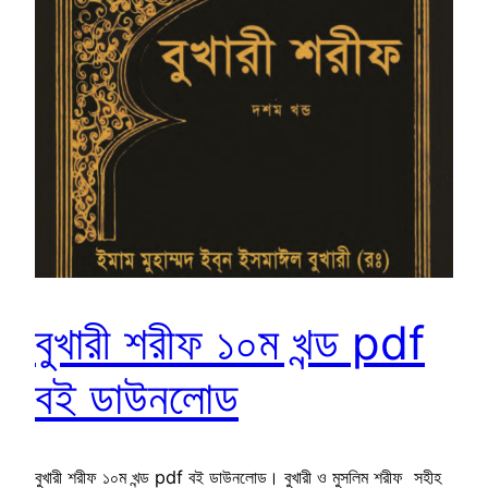
বুখারী শরীফ ১০ম খন্ড pdf
বই ডাউনলোড
বুখারী শরীফ ১০ম খন্ড pdf বই ডাউনলোড। বুখারী ও মুসলিম শরীফ সহীহ