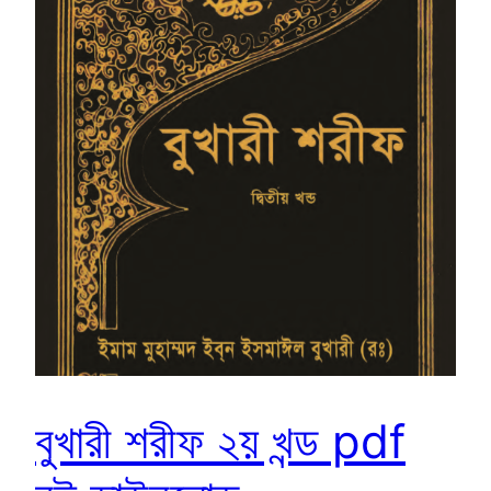
বুখারী শরীফ ২য় খন্ড pdf