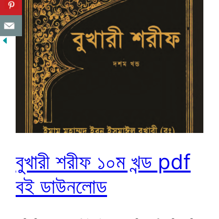
বুখারী শরীফ ১০ম খন্ড pdf
বই ডাউনলোড