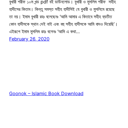
বুখারী শরীফ ১০ম খন্ড pdf বই ডাউনলোড। বুখারী ও মুসলিম শরীফ সহীহ
হাদীসের কিতাব। কিন্তু সমস্ত সহীহ হাদীসিই যে বুখারী ও মুসলিমে রয়েছে
তা নয়। ইমাম বুখারী রহঃ বলেছেনঃ ‘আমি আমার এ কিতাবে সহীহ ব্যতীত
কোন হাদীসকে স্থান দেই নাই এবং বহু সহীহ হাদীসকে আমি বাদও দিয়েছি’।
এইরূপে ইমাম মুসলিম রহঃ বলেনঃ ‘আমি এ কথা…
February 26, 2020
Goonok – Islamic Book Download
Proudly powered by
WordPress