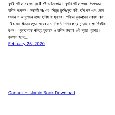
বুখারী শরীফ ২য় খন্ড pdf বই ডাউনলোড। বুখারি শরীফ হচ্ছে বিশুদ্ধতম
হাদীস সংকলন। মহানবী সাঃ এর পবিত্র মুখনিঃসৃত বাণী, তাঁর কর্ম এবং মৌন
সমর্থন ও অনুমোদন হচ্ছে হাদীস বা সুন্নাহ। পবিত্র কুরআনের ব্যাখ্যা এবং
শরীয়তের বিভিন্ন হুকুম-আহকাম ও দিকনির্দেশনার জন্য সুন্নাহ হচ্ছে দ্বিতীয়
উৎস। প্রকৃতপক্ষে পবিত্র কুরআন ও হাদীস উভয়ই ওহী দ্বারা প্রাপ্ত।
কুরআন হচ্ছে…
February 25, 2020
Goonok – Islamic Book Download
Proudly powered by
WordPress