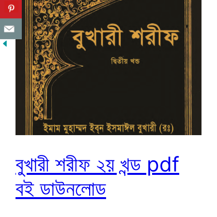
বুখারী শরীফ ২য় খন্ড pdf
বই ডাউনলোড