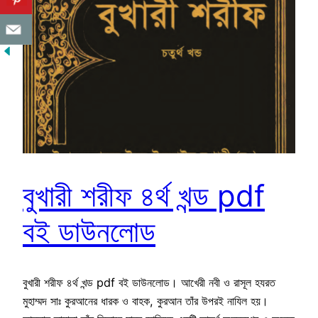
বুখারী শরীফ ৪র্থ খন্ড pdf
বই ডাউনলোড
বুখারী শরীফ ৪র্থ খন্ড pdf বই ডাউনলোড। আখেরী নবী ও রাসূল হযরত
মুহাম্মদ সাঃ কুরআনের ধারক ও বাহক, কুরআন তাঁর উপরই নাযিল হয়।