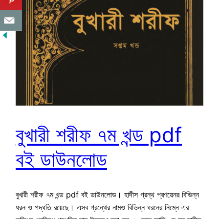
বুখারী শরীফ ৭ম খন্ড pdf
বই ডাউনলোড
বুখারী শরীফ ৭ম খন্ড pdf বই ডাউনলোড। হাদীস গ্রন্থ প্রণয়েনর বিভিন্ন
ধরন ও পদ্ধতি রয়েছে। এসব গ্রন্থের নামও বিভিন্ন ধরনের নিম্নে এর