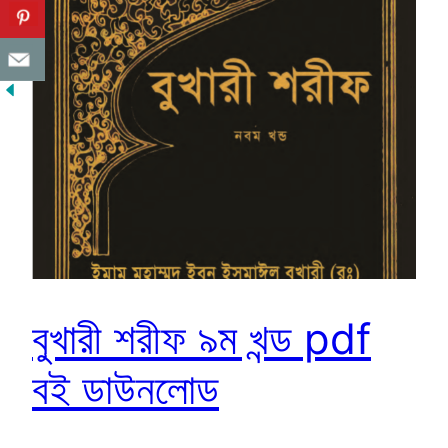
বুখারী শরীফ ৯ম খন্ড pdf
বই ডাউনলোড