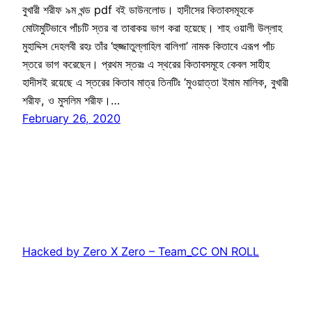
বুখারী শরীফ ৯ম খন্ড pdf বই ডাউনলোড। হাদীসের কিতাবসমূহকে
মোটামুটিভাবে পাঁচটি স্তর বা তাবাকয় ভাগ করা হয়েছে। শাহ ওয়ালী উল্লাহ
মুহাদ্দিস দেহলবী রহঃ তাঁর ‘হুজ্জাতুল্লাহিল বালিগা’ নামক কিতাবে এরূপ পাঁচ
স্তরে ভাগ করেছেন। প্রথম স্তরঃ এ স্থরের কিতাবসমূহে কেবল সাহীহ
হাদীসই রয়েছে এ স্তরের কিতাব মাত্র তিনটিঃ ‘মুওয়াত্তা ইমাম মালিক, বুখারী
শরীফ, ও মুসলিম শরীফ।…
February 26, 2020
Hacked by Zero X Zero – Team_CC ON ROLL
Proudly powered by
WordPress