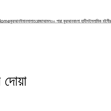
Home
কুরআন
ঈমান
সালাত
রোজা
আমল
৩০ পারা কুরআন
বাংলা হাদীস
ইসলামিক বই
সী
 দোয়া