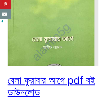
বেলা ফুরাবার আগে pdf বই
ডাউনলোড