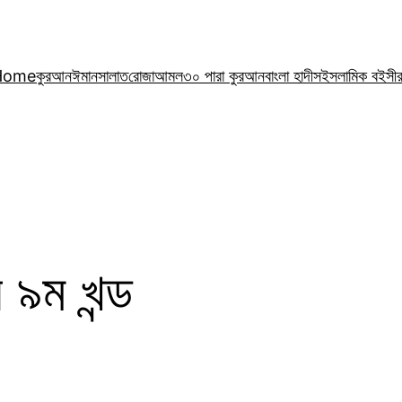
Home
কুরআন
ঈমান
সালাত
রোজা
আমল
৩০ পারা কুরআন
বাংলা হাদীস
ইসলামিক বই
সী
৯ম খন্ড