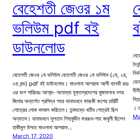
বেহেশতী জেওর ১ম
ব
ভলিউম pdf বই
ব
ডাউনলোড
বেহ
দৈন
নির
বেহেশতী জেওর ১ম ভলিউম বেহেশতী জেওর ১ম ভলিউম (১ম, ২য়,
বেহ
৩য় খন্ড) pdf বই ডাউনলোড। মাওলানা আশরাফ আলী থানভী রহঃ
দীন
এর বংশ পারিচয়ঃ আগ্রা- অযোধ্যা যুক্তপ্রদেশের মুজাফফর নগর
নিচে
জিলার অন্তর্গত প্রসিদ্ধ শহর থানাভবনে ফারূকী বংশের চারিটি
। ত
গোত্রের লোক বসবাস করিতেন। তন্মদধ্যে খতীব গোত্রই ছিল
Ma
অন্যতম। থানাভবনে সুলতান শিহাবুদ্দীন ফররূখ-শাহ কাবুলী ছিলেন
হাকীমুল উম্মত মাওলানা আশরাফ…
March 17, 2020