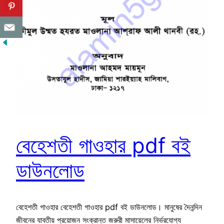
বেহেশতী গাওহার pdf বই
ডাউনলোড
বেহেশতী গাওহার বেহেশতী গাওহার pdf বই ডাউনলোড। মানুষের দৈনন্দিন
জীবনের যাবতীয় প্রয়োজন সংক্রান্ত জরুরী মাসায়েলের নির্ভরযোগ্য