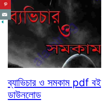
ব্যাভিচার ও সমকাম pdf বই
ডাউনলোড