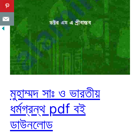
মুহাম্মদ সাঃ ও ভারতীয়
ধর্মগ্রন্থ pdf বই
ডাউনলোড