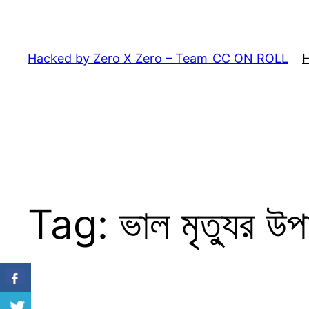
Skip
to
content
Hacked by Zero X Zero – Team_CC ON ROLL
Tag:
ভাল মৃত্যুর উ