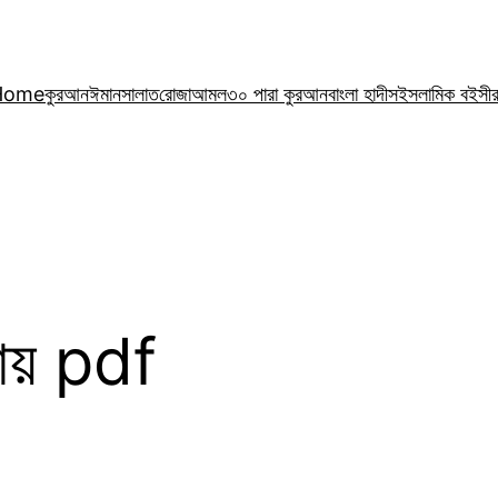
Home
কুরআন
ঈমান
সালাত
রোজা
আমল
৩০ পারা কুরআন
বাংলা হাদীস
ইসলামিক বই
সী
পায় pdf