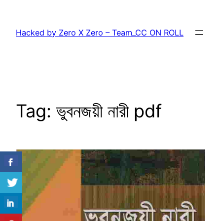
Skip
to
Hacked by Zero X Zero – Team_CC ON ROLL
content
Tag:
ভুবনজয়ী নারী pdf