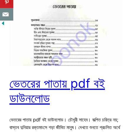
ভেতরের পাতায় pdf বই
ডাউনলোড
ভেতরের পাতায় pdf বই ডাউনলোড। চৌধুরী সাহেব। কল্পিত চরিত্র নয়;
বাস্তব দুনিয়ার রক্তমাংসে গড়া জীবিত মানুষ। দেখতে শুনতে প্রচলিত অর্থে