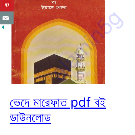
ভেদে মারেফাত pdf বই
ডাউনলোড