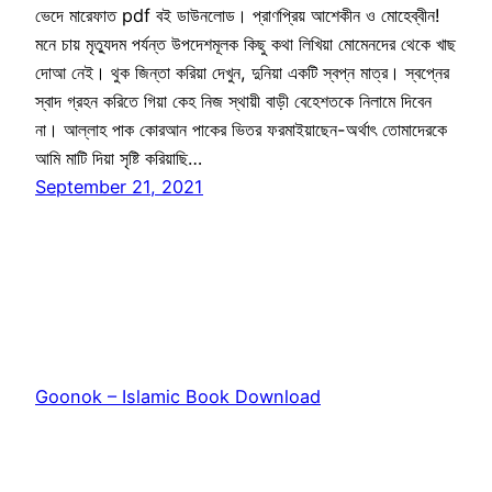
ভেদে মারেফাত pdf বই ডাউনলোড। প্রাণপ্রিয় আশেকীন ও মোহেব্বীন!
মনে চায় মৃত্যুদম পর্যন্ত উপদেশমূলক কিছু কথা লিখিয়া মোমেনদের থেকে খাছ
দোআ নেই। থুক জিন্তা করিয়া দেখুন, দুনিয়া একটি স্বপ্ন মাত্র। স্বপ্নের
স্বাদ গ্রহন করিতে গিয়া কেহ নিজ স্থায়ী বাড়ী বেহেশতকে নিলামে দিবেন
না। আল্লাহ পাক কোরআন পাকের ভিতর ফরমাইয়াছেন-অর্থাৎ তোমাদেরকে
আমি মাটি দিয়া সৃষ্টি করিয়াছি…
September 21, 2021
Goonok – Islamic Book Download
Proudly powered by
WordPress