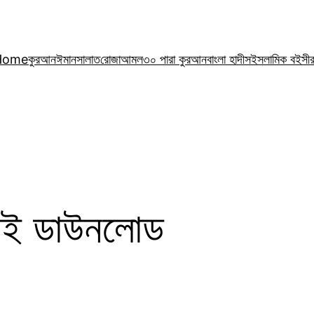
Home
কুরআন
ঈমান
সালাত
রোজা
আমল
৩০ পারা কুরআন
বাংলা হাদীস
ইসলামিক বই
সী
স বই ডাউনলোড