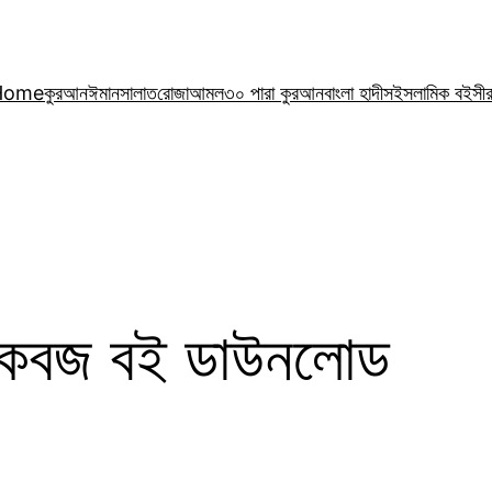
Home
কুরআন
ঈমান
সালাত
রোজা
আমল
৩০ পারা কুরআন
বাংলা হাদীস
ইসলামিক বই
সী
জ কবজ বই ডাউনলোড