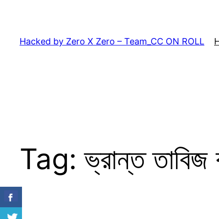
Skip
to
content
Hacked by Zero X Zero – Team_CC ON ROLL
Tag:
ভ্রান্ত তাবি