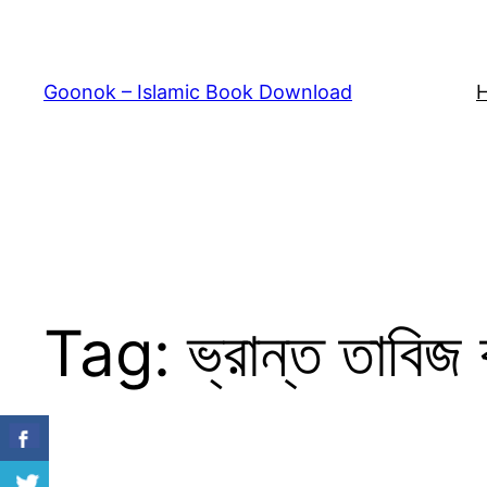
Skip
to
content
Goonok – Islamic Book Download
Tag:
ভ্রান্ত তাব