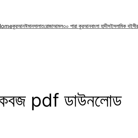
Home
কুরআন
ঈমান
সালাত
রোজা
আমল
৩০ পারা কুরআন
বাংলা হাদীস
ইসলামিক বই
সী
িজ কবজ pdf ডাউনলোড