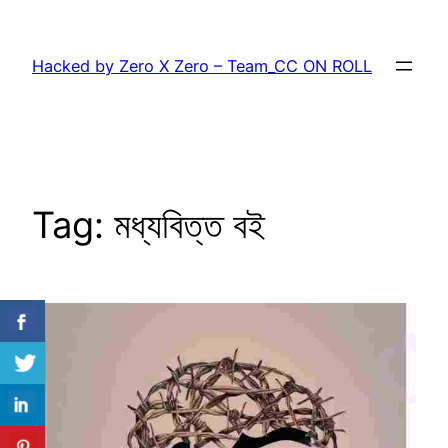
Skip
to
Hacked by Zero X Zero – Team_CC ON ROLL
content
Tag:
মধ্যবিত্ত বই