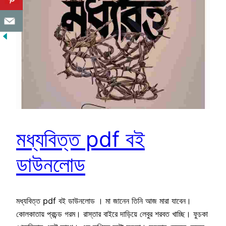
মধ্যবিত্ত pdf বই
ডাউনলোড
মধ্যবিত্ত pdf বই ডাউনলোড । মা জানেন তিনি আজ মারা যাবেন।
কোলকাতায় প্রচন্ড গরম। রাস্তার বাইরে দাড়িয়ে লেবুর শরবত খাচ্ছি। ফুচকা