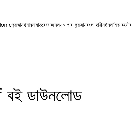
Home
কুরআন
ঈমান
সালাত
রোজা
আমল
৩০ পারা কুরআন
বাংলা হাদীস
ইসলামিক বই
সী
df বই ডাউনলোড