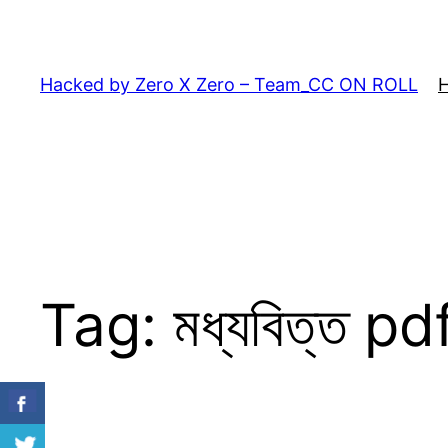
Skip
to
content
Hacked by Zero X Zero – Team_CC ON ROLL
Tag:
মধ্যবিত্ত p