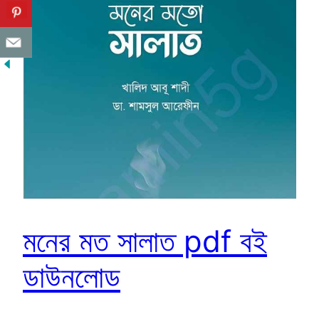
মনের মত সালাত pdf বই
ডাউনলোড