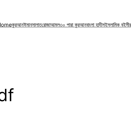
Home
কুরআন
ঈমান
সালাত
রোজা
আমল
৩০ পারা কুরআন
বাংলা হাদীস
ইসলামিক বই
সী
pdf