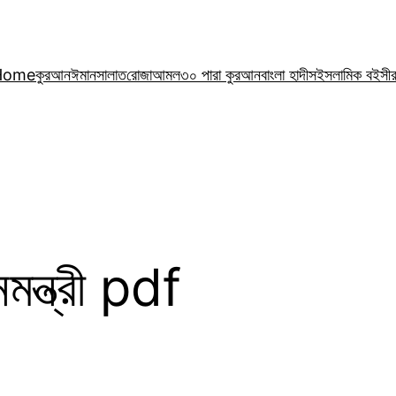
Home
কুরআন
ঈমান
সালাত
রোজা
আমল
৩০ পারা কুরআন
বাংলা হাদীস
ইসলামিক বই
সী
মন্ত্রী pdf