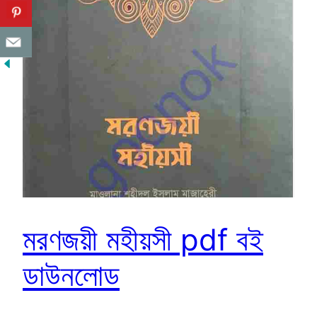
মরণজয়ী মহীয়সী pdf বই
ডাউনলোড