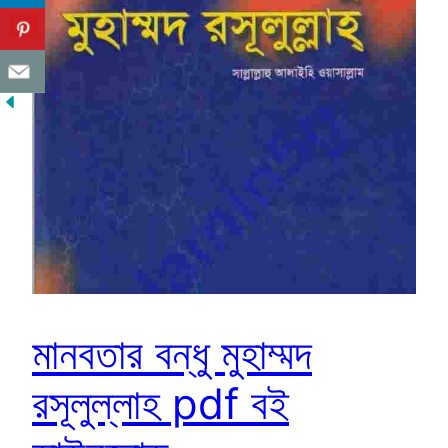
মানবতার বন্ধু মুহাম্মদ
রসূলুল্লাহ pdf বই