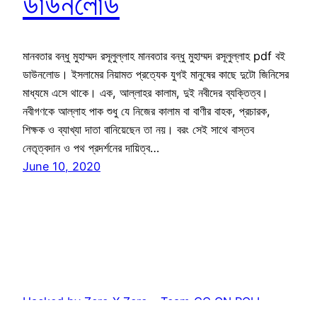
ডাউনলোড
মানবতার বন্ধু মুহাম্মদ রসূলুল্লাহ মানবতার বন্ধু মুহাম্মদ রসূলুল্লাহ pdf বই
ডাউনলোড। ইসলামের নিয়ামত প্রত্যেক যুগই মানুষের কাছে দুটো জিনিসের
মাধ্যমে এসে থাকে। এক, আল্লাহর কালাম, দুই নবীদের ব্যক্তিত্ব।
নবীগণকে আল্লাহ পাক শুধু যে নিজের কালাম বা বাণীর বাহক, প্রচারক,
শিক্ষক ও ব্যাখ্যা দাতা বানিয়েছেন তা নয়। বরং সেই সাথে বাস্তব
নেতৃত্বদান ও পথ প্রদর্শনের দায়িত্ব…
June 10, 2020
Hacked by Zero X Zero – Team_CC ON ROLL