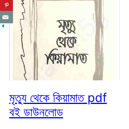
মৃত্যু থেকে কিয়ামাত pdf
বই ডাউনলোড