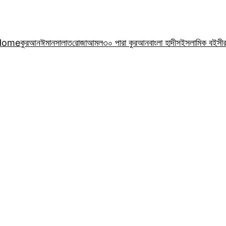
Home
কুরআন
ঈমান
সালাত
রোজা
আমল
৩০ পারা কুরআন
বাংলা হাদীস
ইসলামিক বই
সী