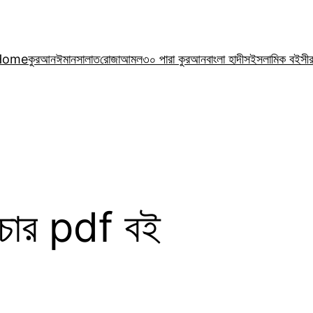
Home
কুরআন
ঈমান
সালাত
রোজা
আমল
৩০ পারা কুরআন
বাংলা হাদীস
ইসলামিক বই
সী
িচার pdf বই