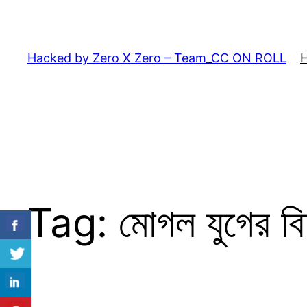
Skip
to
content
Hacked by Zero X Zero – Team_CC ON ROLL
Tag:
মোগল যুগের ব